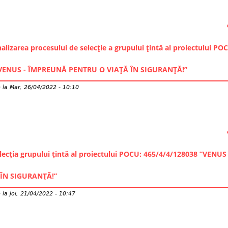
alizarea procesului de selecție a grupului țintă al proiectului PO
”VENUS - ÎMPREUNĂ PENTRU O VIAȚĂ ÎN SIGURANȚĂ!”
e
la
Mar, 26/04/2022 - 10:10
lecția grupului țintă al proiectului POCU: 465/4/4/128038 ”VEN
ÎN SIGURANȚĂ!”
e
la
Joi, 21/04/2022 - 10:47