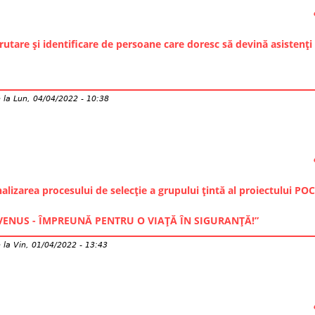
utare și identificare de persoane care doresc să devină asistenți
e
la
Lun, 04/04/2022 - 10:38
alizarea procesului de selecție a grupului țintă al proiectului PO
”VENUS - ÎMPREUNĂ PENTRU O VIAȚĂ ÎN SIGURANȚĂ!”
e
la
Vin, 01/04/2022 - 13:43