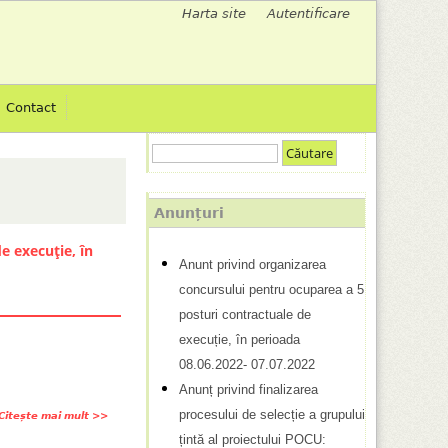
Harta site
Autentificare
M
e
Contact
n
C
i
F
ă
u
u
o
Anunțuri
t
r
l
a
e execuție, în
Anunt privind organizarea
m
r
s
concursului pentru ocuparea a 5
e
u
posturi contractuale de
c
l
execuție, în perioada
08.06.2022- 07.07.2022
u
a
Anunț privind finalizarea
r
r
procesului de selecție a grupului
Citește mai mult
d
d
țintă al proiectului POCU:
e