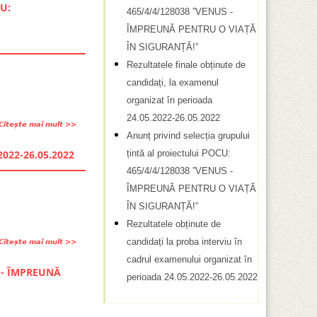
t
CU:
465/4/4/128038 ”VENUS -
s
e
p
ÎMPREUNĂ PENTRU O VIAȚĂ
c
r
ÎN SIGURANȚĂ!”
ă
e
Rezultatele finale obținute de
A
candidați, la examenul
u
n
organizat în perioada
t
u
24.05.2022-26.05.2022
Citește mai mult
d
n
a
Anunț privind selecția grupului
e
t
țintă al proiectului POCU:
r
.2022-26.05.2022
s
p
465/4/4/128038 ”VENUS -
p
e
r
ÎMPREUNĂ PENTRU O VIAȚĂ
r
i
ÎN SIGURANȚĂ!”
e
v
Rezultatele obținute de
A
i
candidați la proba interviu în
Citește mai mult
d
n
n
e
cadrul examenului organizat în
u
d
US - ÎMPREUNĂ
s
perioada 24.05.2022-26.05.2022
n
o
p
ț
r
r
p
g