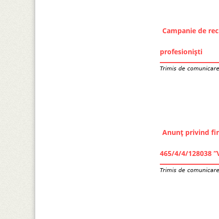
Campanie de recr
profesioniști
Trimis de
comunicar
Anunț privind fin
465/4/4/128038 
Trimis de
comunicar