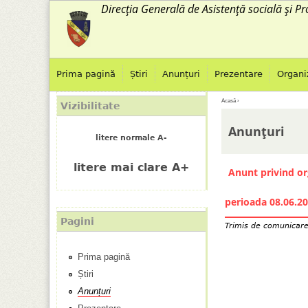
Direcția Generală de Asistență socială și Pr
Prima pagină
Știri
Anunțuri
Prezentare
Organi
M
Acasă
›
Vizibilitate
E
e
Anunțuri
litere normale A-
ş
n
litere mai clare A+
Anunt privind or
t
i
i
perioada 08.06.20
u
Pagini
Trimis de
comunicar
a
p
Prima pagină
i
r
Știri
c
i
Anunțuri