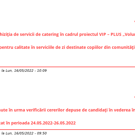
iziția de servicii de catering în cadrul proiectul VIP – PLUS „Volun
entru calitate în serviciile de zi destinate copiilor din comunități
e
la
Lun, 16/05/2022 - 10:09
ute în urma verificării cererilor depuse de candidați în vederea îns
at în perioada 24.05.2022-26.05.2022
e
la
Lun, 16/05/2022 - 09:50