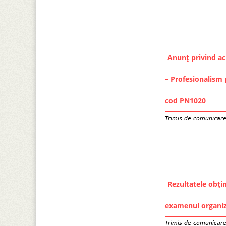
Anunț privind ach
– Profesionalism p
cod PN1020
Trimis de
comunicar
Rezultatele obțin
examenul organiz
Trimis de
comunicar