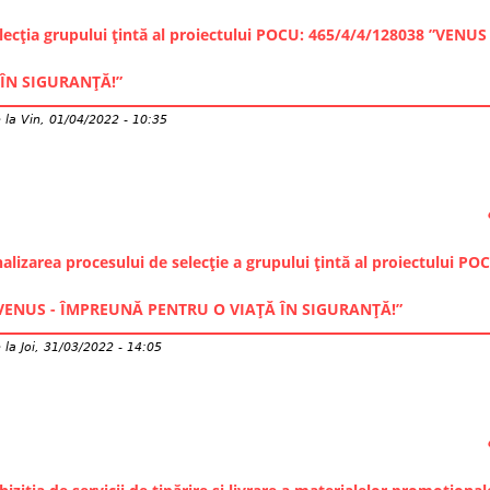
lecția grupului țintă al proiectului POCU: 465/4/4/128038 ”VEN
ÎN SIGURANȚĂ!”
e
la
Vin, 01/04/2022 - 10:35
alizarea procesului de selecție a grupului țintă al proiectului PO
”VENUS - ÎMPREUNĂ PENTRU O VIAȚĂ ÎN SIGURANȚĂ!”
e
la
Joi, 31/03/2022 - 14:05