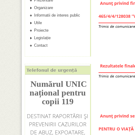
Prezentare
i
Anunț privind fin
n
Organizare
Informatii de interes public
c
465/4/4/128038 
Utile
Trimis de
comunicar
i
Proiecte
Legislație
p
Contact
a
l
Rezultatele fina
Telefonul de urgență
Trimis de
comunicar
Numărul UNIC
național pentru
copii 119
DESTINAT RAPORTĂRII ȘI
Anunț privind se
PREVENIRII CAZURILOR
PENTRU O VIAȚĂ 
DE ABUZ, EXPOATARE,