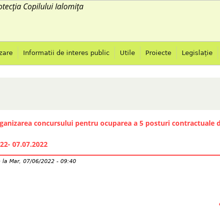
otecția Copilului Ialomița
Jump to navigation
zare
Informatii de interes public
Utile
Proiecte
Legislație
ganizarea concursului pentru ocuparea a 5 posturi contractuale d
22- 07.07.2022
e
la
Mar, 07/06/2022 - 09:40