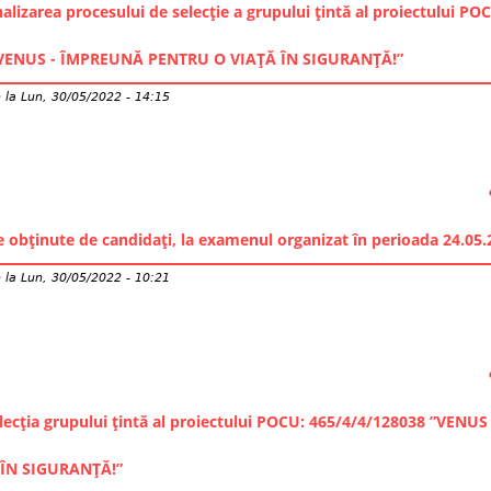
alizarea procesului de selecție a grupului țintă al proiectului PO
”VENUS - ÎMPREUNĂ PENTRU O VIAȚĂ ÎN SIGURANȚĂ!”
e
la
Lun, 30/05/2022 - 14:15
le obținute de candidați, la examenul organizat în perioada 24.05
e
la
Lun, 30/05/2022 - 10:21
lecția grupului țintă al proiectului POCU: 465/4/4/128038 ”VEN
ÎN SIGURANȚĂ!”