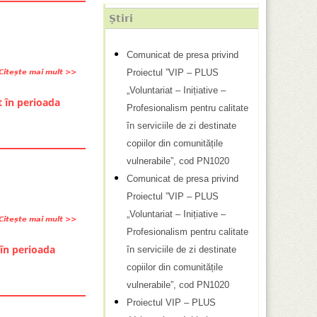
e
r
a
Știri
R
i
n
e
v
i
Comunicat de presa privind
z
i
z
Proiectul ”VIP – PLUS
Citește mai mult
d
u
n
a
e
„Voluntariat – Inițiative –
l
d
t în perioada
r
s
Profesionalism pentru calitate
t
f
e
p
în serviciile de zi destinate
a
i
a
r
copiilor din comunitățile
t
n
c
e
vulnerabile”, cod PN1020
e
a
o
A
Comunicat de presa privind
l
l
n
n
Proiectul ”VIP – PLUS
e
i
c
u
f
„Voluntariat – Inițiative –
z
Citește mai mult
d
u
n
i
Profesionalism pentru calitate
a
e
r
ț
n
 în perioada
în serviciile de zi destinate
r
s
s
p
a
e
copiilor din comunitățile
p
u
r
l
a
vulnerabile”, cod PN1020
r
l
i
e
p
Proiectul VIP – PLUS
e
u
v
o
r