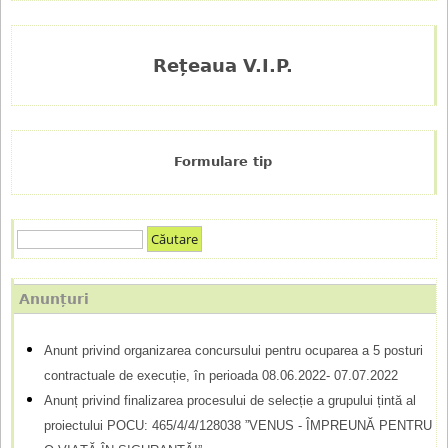
Rețeaua V.I.P.
Formulare tip
C
F
ă
u
o
Anunțuri
t
r
a
Anunt privind organizarea concursului pentru ocuparea a 5 posturi
m
r
contractuale de execuție, în perioada 08.06.2022- 07.07.2022
e
u
Anunț privind finalizarea procesului de selecție a grupului țintă al
l
proiectului POCU: 465/4/4/128038 ”VENUS - ÎMPREUNĂ PENTRU