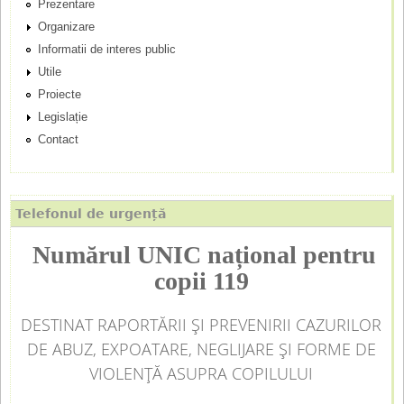
Prezentare
c
Organizare
Informatii de interes public
i
Utile
p
Proiecte
Legislație
a
Contact
l
Telefonul de urgență
Numărul UNIC național pentru
copii 119
DESTINAT RAPORTĂRII ȘI PREVENIRII CAZURILOR
DE ABUZ, EXPOATARE, NEGLIJARE ȘI FORME DE
VIOLENȚĂ ASUPRA COPILULUI