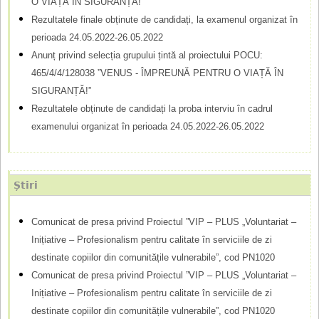
O VIAȚĂ ÎN SIGURANȚĂ!”
a
Rezultatele finale obținute de candidați, la examenul organizat în
r
perioada 24.05.2022-26.05.2022
d
Anunț privind selecția grupului țintă al proiectului POCU:
465/4/4/128038 ”VENUS - ÎMPREUNĂ PENTRU O VIAȚĂ ÎN
e
SIGURANȚĂ!”
c
Rezultatele obținute de candidați la proba interviu în cadrul
ă
examenului organizat în perioada 24.05.2022-26.05.2022
u
t
Știri
a
r
Comunicat de presa privind Proiectul ”VIP – PLUS „Voluntariat –
Inițiative – Profesionalism pentru calitate în serviciile de zi
e
destinate copiilor din comunitățile vulnerabile”, cod PN1020
Comunicat de presa privind Proiectul ”VIP – PLUS „Voluntariat –
Inițiative – Profesionalism pentru calitate în serviciile de zi
destinate copiilor din comunitățile vulnerabile”, cod PN1020