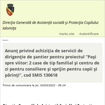
Jump to navigation
Direcția Generală de Asistență socială și Protecția Copilului
Ialomița
Harta site
Autentificare
M
Acasă
›
E
e
Anunț privind achiziția de servicii de
ş
dirigenție de șantier pentru proiectul ”Paşi
n
spre viitor: 2 case de tip familial şi centru de
t
zi pentru consiliere şi sprijin pentru copii şi
i
părinţi”, cod SMIS 130618
i
u
a
Trimis de
comunicare
la
Joi, 03/03/2022 - 09:24
l
i
s
c