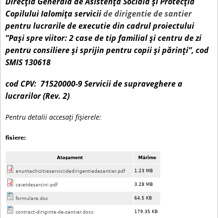
Direcţia Generală de Asistenţă Socială şi Protecţia
c
Copilului Ialomiţa servicii
de dirigentie de santier
i
u
pentru lucrarile de executie din cadrul proiectului
”Paşi spre viitor: 2 case de tip familial şi centru de zi
r
pentru consiliere şi sprijin pentru copii şi părinţi”, cod
SMIS 130618
t
cod CPV: 71520000-9 Servicii de supraveghere a
lucrarilor (Rev. 2)
Pentru detalii accesați fișierele:
fisiere:
Ataşament
Mărime
1.23 MB
anuntachizitieserviciidedirigentiedesantier.pdf
3.28 MB
caietdesarcini.pdf
64.5 KB
formulare.doc
179.35 KB
contract-diriginte-de-santier.docx