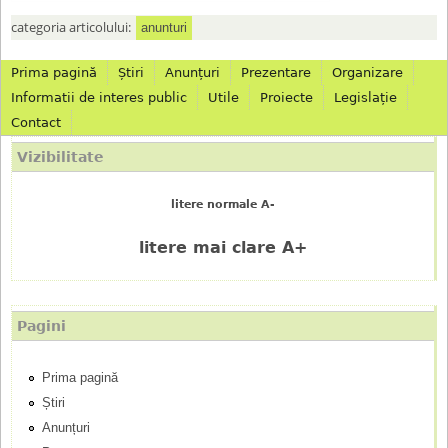
categoria articolului:
anunturi
Prima pagină
Știri
Anunțuri
Prezentare
Organizare
M
Informatii de interes public
Utile
Proiecte
Legislație
Contact
e
Vizibilitate
n
litere normale A-
i
litere mai clare A+
u
p
Pagini
r
Prima pagină
i
Știri
n
Anunțuri