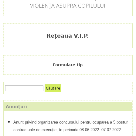
VIOLENȚĂ ASUPRA COPILULUI
Rețeaua V.I.P.
Formulare tip
C
F
ă
u
o
Anunțuri
t
r
a
Anunt privind organizarea concursului pentru ocuparea a 5 posturi
m
r
contractuale de execuție, în perioada 08.06.2022- 07.07.2022
e
u