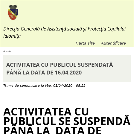
Jump to navigation
Direcția Generală de Asistență socială și Protecția Copilului
Ialomița
Harta site
Autentificare
M
Acasă
›
E
e
ACTIVITATEA CU PUBLICUL SUSPENDATĂ
ş
PÂNĂ LA DATA DE 16.04.2020
n
t
Trimis de
comunicare
la
Mie, 01/04/2020 - 08:22
i
i
u
ACTIVITATEA CU
a
l
PUBLICUL SE SUSPENDĂ
i
s
PÂNĂ LA DATA DE
c