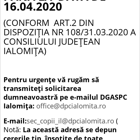
16.04.2020
c
i
u
(CONFORM ART.2 DIN
r
DISPOZIȚIA NR 108/31.03.2020 A
CONSILIULUI JUDEȚEAN
t
IALOMIȚA)
Pentru urgențe vă rugăm să
transmiteți solicitarea
dumneavoastră pe e-mailul DGASPC
Ialomița:
office@dpcialomita.ro
E-mail:
sec_copii_il@dpcialomita.ro
(
Notă:
La această adresă se depun
cererile tip, însoțite de toate