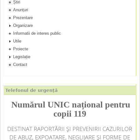
Știri
n
Anunțuri
Prezentare
c
Organizare
Informatii de interes public
i
Utile
p
Proiecte
Legislație
a
Contact
l
Telefonul de urgență
Numărul UNIC național pentru
copii 119
DESTINAT RAPORTĂRII ȘI PREVENIRII CAZURILOR
DE ABUZ, EXPOATARE, NEGLIJARE ȘI FORME DE