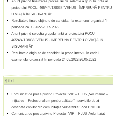
Anunț privind finalizarea procesului de selecție a grupului țintă al
l
proiectului POCU: 465/4/4/128038 ”VENUS - ÎMPREUNĂ PENTRU
O VIAȚĂ ÎN SIGURANȚĂ!”
a
Rezultatele finale obținute de candidați, la examenul organizat în
r
perioada 24.05.2022-26.05.2022
d
Anunț privind selecția grupului țintă al proiectului POCU:
465/4/4/128038 ”VENUS - ÎMPREUNĂ PENTRU O VIAȚĂ ÎN
e
SIGURANȚĂ!”
c
Rezultatele obținute de candidați la proba interviu în cadrul
ă
examenului organizat în perioada 24.05.2022-26.05.2022
u
t
Știri
a
r
Comunicat de presa privind Proiectul ”VIP – PLUS „Voluntariat –
Inițiative – Profesionalism pentru calitate în serviciile de zi
e
destinate copiilor din comunitățile vulnerabile”, cod PN1020
Comunicat de presa privind Proiectul ”VIP – PLUS „Voluntariat –