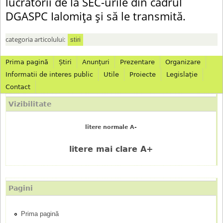
lucrătorii de la SEC-urile din cadrul
DGASPC Ialomița și să le transmită.
categoria articolului:
stiri
Prima pagină
Știri
Anunțuri
Prezentare
Organizare
M
Informatii de interes public
Utile
Proiecte
Legislație
Contact
e
Vizibilitate
n
litere normale A-
i
litere mai clare A+
u
p
Pagini
r
Prima pagină
i