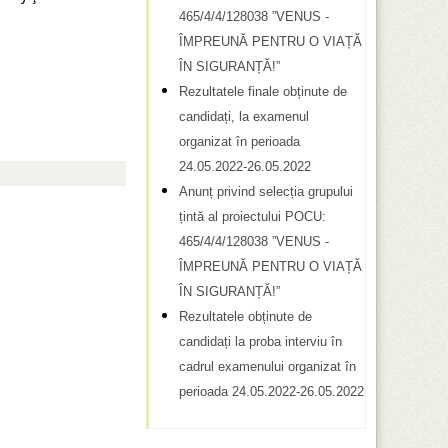
t
465/4/4/128038 ”VENUS -
e
ÎMPREUNĂ PENTRU O VIAȚĂ
c
ÎN SIGURANȚĂ!”
ă
Rezultatele finale obținute de
candidați, la examenul
u
organizat în perioada
t
24.05.2022-26.05.2022
a
Anunț privind selecția grupului
țintă al proiectului POCU:
r
465/4/4/128038 ”VENUS -
e
ÎMPREUNĂ PENTRU O VIAȚĂ
ÎN SIGURANȚĂ!”
Rezultatele obținute de
candidați la proba interviu în
cadrul examenului organizat în
perioada 24.05.2022-26.05.2022