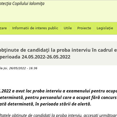
otecția Copilului Ialomița
Jump to navigation
zare
Informatii de interes public
Utile
Proiecte
Legislație
obținute de candidați la proba interviu în cadrul
 perioada 24.05.2022-26.05.2022
la
Joi, 26/05/2022 - 16:36
.2022 a avut loc proba interviu a examenului pentru ocup
eterminată, pentru personalul care a ocupat fără concurs
ată determinată, în perioada stării de alertă.
ltatele obținute de candidați la proba interviu, accesați următoare