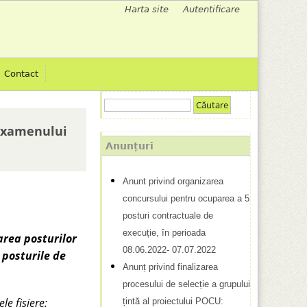
Harta site
Autentificare
M
e
Contact
n
C
i
F
ă
 examenului
u
u
o
Anunțuri
t
r
l
a
Anunt privind organizarea
m
r
s
concursului pentru ocuparea a 5
e
u
posturi contractuale de
c
l
execuție, în perioada
area posturilor
08.06.2022- 07.07.2022
u
a
 posturile de
Anunț privind finalizarea
r
r
procesului de selecție a grupului
d
le fișiere:
țintă al proiectului POCU: