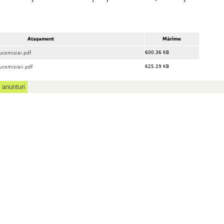
Ataşament
Mărime
600.36 KB
ucomisiai.pdf
625.29 KB
ucomisiaii.pdf
anunturi