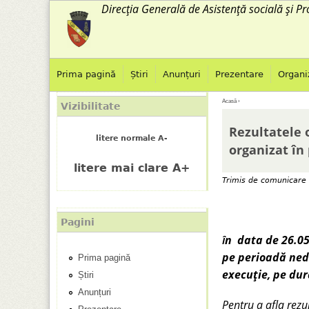
Direcția Generală de Asistență socială și Pr
Prima pagină
Știri
Anunțuri
Prezentare
Organi
M
Acasă
›
Vizibilitate
E
e
Rezultatele 
litere normale A-
ş
organizat în
n
litere mai clare A+
t
i
Trimis de
comunicare
i
u
Pagini
a
p
n data de 26.05
Î
pe perioadă ned
Prima pagină
i
r
execuție, pe dur
Știri
c
i
Anunțuri
Pentru a afla rezu