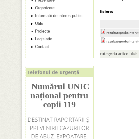
Prezentare
i
n
Organizare
fisiere:
Informatii de interes public
c
Utile
i
Proiecte
rezultateprobaintervi
Legislație
p
rezultateprobaintervi
Contact
categoria articolului:
a
l
Telefonul de urgență
Numărul UNIC
național pentru
copii 119
DESTINAT RAPORTĂRII ȘI
PREVENIRII CAZURILOR
DE ABUZ, EXPOATARE,