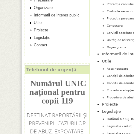
Prezentare
i
n
Protecția copilului
Organizare
Costurile serviciil
Informatii de interes public
c
Protecția persoane
Utile
Conducere
i
Proiecte
Servicii acordate co
Legislație
p
Unități de asistenț
Contact
Organigrama
a
Informatii de in
Utile
l
Acte necesare
Telefonul de urgență
Condiții de admite
Numărul UNIC
Condiții de admite
național pentru
Procedura adopției
Procedura de atest
copii 119
Proiecte
Legislație
DESTINAT RAPORTĂRII ȘI
Hotărâri ale C.J. I
PREVENIRII CAZURILOR
Legislație - adulți
DE ABUZ, EXPOATARE,
Legislație - copii