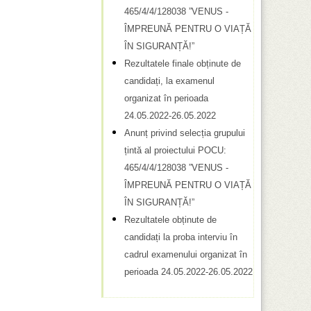
t
465/4/4/128038 ”VENUS -
e
ÎMPREUNĂ PENTRU O VIAȚĂ
c
ÎN SIGURANȚĂ!”
ă
Rezultatele finale obținute de
candidați, la examenul
u
organizat în perioada
t
24.05.2022-26.05.2022
a
Anunț privind selecția grupului
țintă al proiectului POCU:
r
465/4/4/128038 ”VENUS -
e
ÎMPREUNĂ PENTRU O VIAȚĂ
ÎN SIGURANȚĂ!”
Rezultatele obținute de
candidați la proba interviu în
cadrul examenului organizat în
perioada 24.05.2022-26.05.2022