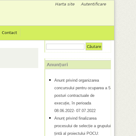
Harta site
Autentificare
M
e
Contact
n
C
i
F
ă
u
u
o
Anunțuri
t
r
l
a
Anunt privind organizarea
m
r
s
concursului pentru ocuparea a 5
e
u
posturi contractuale de
c
l
execuție, în perioada
08.06.2022- 07.07.2022
u
a
Anunț privind finalizarea
r
r
procesului de selecție a grupului
d
țintă al proiectului POCU: