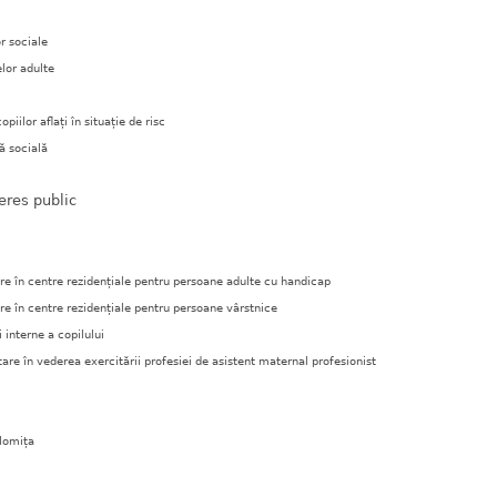
or sociale
lor adulte
piilor aflați în situație de risc
ă socială
teres public
re în centre rezidențiale pentru persoane adulte cu handicap
re în centre rezidențiale pentru persoane vârstnice
 interne a copilului
are în vederea exercitării profesiei de asistent maternal profesionist
alomița