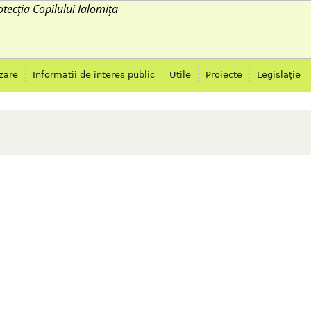
otecția Copilului Ialomița
Jump to navigation
zare
Informatii de interes public
Utile
Proiecte
Legislație