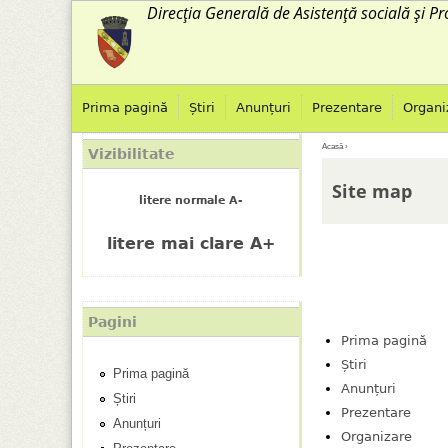
Direcția Generală de Asistență socială și Pr
Prima pagină
Știri
Anunțuri
Prezentare
Organi
M
Acasă
›
Vizibilitate
E
e
Site map
litere normale A-
ş
n
litere mai clare A+
t
i
i
u
Pagini
a
p
Prima pagină
Știri
Prima pagină
i
r
Anunțuri
Știri
Prezentare
c
i
Anunțuri
Organizare