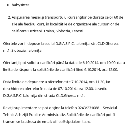
babysitter
Asigurarea mesei şi transportului cursanţilor pe durata celor 60 de
zile ale fiecărui curs, în localitățile de organizare ale cursurilor de
calificare: Urziceni, Traian, Slobozia, Feteşti
Ofertele vor fi depuse la sediul D.G.A.S.P.C. Ialomița, str. Ct.D.Gherea,
nr.1, Slobozia, Ialomița.
Ofertanţii pot solicita clarificări până la data de 6.10.2014, ora 10.00, data
limita de răspuns la solicitările de clarificări fiind 6.10.2014, ora 12.00.
Data limita de depunere a ofertelor este 7.10.2014, ora 11.30, iar
deschiderea ofertelor în data de 07.10.2014, ora 12.00, la sediul
D.G.A.S.P.C. Ialomița din strada Ct.D.Gherea nr.1.
Relaţii suplimentare se pot obține la telefon 0243/231088 – Serviciul
Tehnic Achiziții Publice Administrativ. Solicitările de clarificări pot fi
transmise la adresa de email:
office@dpcialomita.ro
.