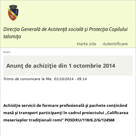
Jump to navigation
Direcția Generală de Asistență socială și Protecția Copilului
Ialomița
Harta site
Autentificare
M
Acasă
›
E
e
Anunț de achiziție din 1 octombrie 2014
ş
n
Trimis de
comunicare
la
Mie, 01/10/2014 - 09:14
t
i
i
u
Achiziţie servicii de formare profesională şi pachete conţinând
a
masă și transport participanţi în cadrul proiectului „Calificarea
l
meseriașilor tradiționali romi” POSDRU/118/6.2/G/124568
i
s
c