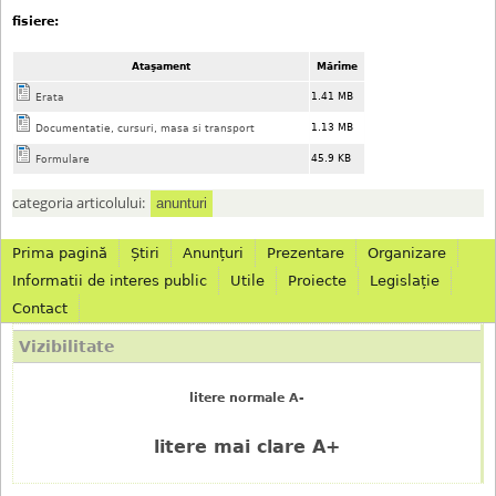
fisiere:
Ataşament
Mărime
1.41 MB
Erata
1.13 MB
Documentatie, cursuri, masa si transport
45.9 KB
Formulare
categoria articolului:
anunturi
Prima pagină
Știri
Anunțuri
Prezentare
Organizare
M
Informatii de interes public
Utile
Proiecte
Legislație
Contact
e
Vizibilitate
n
litere normale A-
i
litere mai clare A+
u