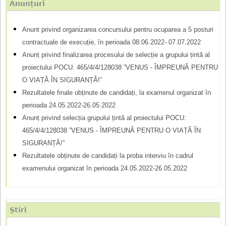
Anunțuri
t
r
a
Anunt privind organizarea concursului pentru ocuparea a 5 posturi
m
r
contractuale de execuție, în perioada 08.06.2022- 07.07.2022
e
u
Anunț privind finalizarea procesului de selecție a grupului țintă al
l
proiectului POCU: 465/4/4/128038 ”VENUS - ÎMPREUNĂ PENTRU
O VIAȚĂ ÎN SIGURANȚĂ!”
a
Rezultatele finale obținute de candidați, la examenul organizat în
r
perioada 24.05.2022-26.05.2022
d
Anunț privind selecția grupului țintă al proiectului POCU:
465/4/4/128038 ”VENUS - ÎMPREUNĂ PENTRU O VIAȚĂ ÎN
e
SIGURANȚĂ!”
c
Rezultatele obținute de candidați la proba interviu în cadrul
ă
examenului organizat în perioada 24.05.2022-26.05.2022
u
t
Știri
a