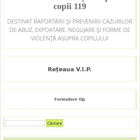
copii 119
DESTINAT RAPORTĂRII ȘI PREVENIRII CAZURILOR
DE ABUZ, EXPOATARE, NEGLIJARE ȘI FORME DE
VIOLENȚĂ ASUPRA COPILULUI
Rețeaua V.I.P.
Formulare tip
C
F
ă
u
o