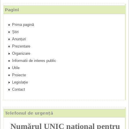
p
Pagini
r
Prima pagină
i
Știri
n
Anunțuri
Prezentare
c
Organizare
Informatii de interes public
i
Utile
p
Proiecte
Legislație
a
Contact
l
Telefonul de urgență
Numărul UNIC național pentru