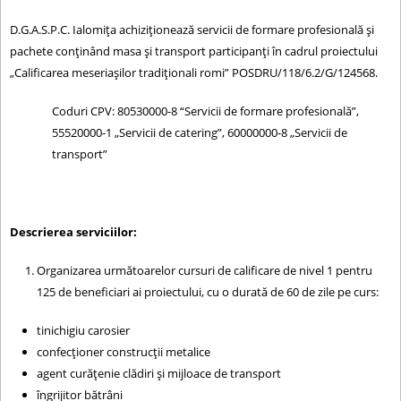
c
D.G.A.S.P.C. Ialomiţa achiziţionează servicii de formare profesională şi
i
u
pachete conţinând masa și transport participanţi în cadrul proiectului
„Calificarea meseriașilor tradiționali romi” POSDRU/118/6.2/G/124568.
r
Coduri CPV: 80530000-8 “Servicii de formare profesională”,
t
55520000-1 „Servicii de catering”, 60000000-8 „Servicii de
transport”
Descrierea serviciilor:
Organizarea următoarelor cursuri de calificare de nivel 1 pentru
125 de beneficiari ai proiectului, cu o durată de 60 de zile pe curs:
tinichigiu carosier
confecţioner construcţii metalice
agent curăţenie clădiri şi mijloace de transport
îngrijitor bătrâni