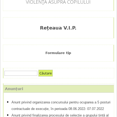
VIOLENȚĂ ASUPRA COPILULUI
Rețeaua V.I.P.
Formulare tip
C
F
ă
u
o
Anunțuri
t
r
a
Anunt privind organizarea concursului pentru ocuparea a 5 posturi
m
r
contractuale de execuție, în perioada 08.06.2022- 07.07.2022
e
u
Anunț privind finalizarea procesului de selecție a grupului țintă al