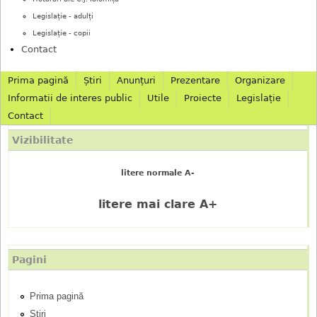
Legislație - adulți
Legislație - copii
Contact
Prima pagină
Știri
Anunțuri
Prezentare
Organizare
M
Informatii de interes public
Utile
Proiecte
Legislație
Contact
e
Vizibilitate
n
litere normale A-
i
litere mai clare A+
u
p
Pagini
r
Prima pagină
i
Știri