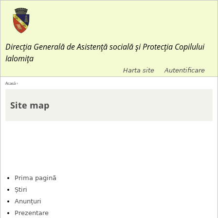
Jump to navigation
Direcția Generală de Asistență socială și Protecția Copilului
Ialomița
Harta site
Autentificare
M
Acasă
›
E
e
Site map
ş
n
t
i
i
u
a
Prima pagină
l
Știri
i
Anunțuri
s
Prezentare
c