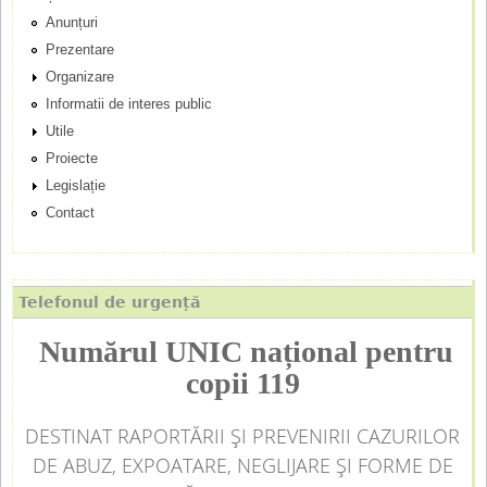
n
Anunțuri
Prezentare
c
Organizare
Informatii de interes public
i
Utile
p
Proiecte
Legislație
a
Contact
l
Telefonul de urgență
Numărul UNIC național pentru
copii 119
DESTINAT RAPORTĂRII ȘI PREVENIRII CAZURILOR
DE ABUZ, EXPOATARE, NEGLIJARE ȘI FORME DE