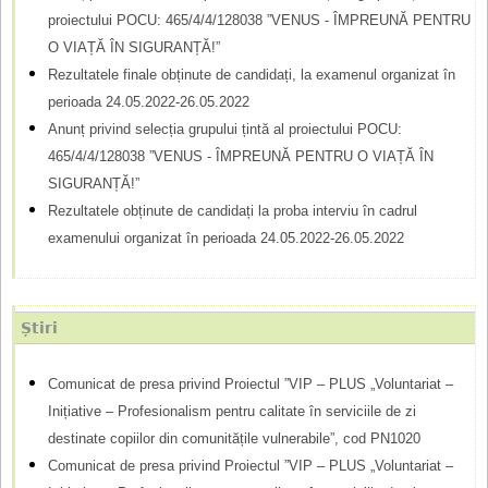
l
proiectului POCU: 465/4/4/128038 ”VENUS - ÎMPREUNĂ PENTRU
O VIAȚĂ ÎN SIGURANȚĂ!”
a
Rezultatele finale obținute de candidați, la examenul organizat în
r
perioada 24.05.2022-26.05.2022
d
Anunț privind selecția grupului țintă al proiectului POCU:
465/4/4/128038 ”VENUS - ÎMPREUNĂ PENTRU O VIAȚĂ ÎN
e
SIGURANȚĂ!”
c
Rezultatele obținute de candidați la proba interviu în cadrul
ă
examenului organizat în perioada 24.05.2022-26.05.2022
u
t
Știri
a
r
Comunicat de presa privind Proiectul ”VIP – PLUS „Voluntariat –
Inițiative – Profesionalism pentru calitate în serviciile de zi
e
destinate copiilor din comunitățile vulnerabile”, cod PN1020
Comunicat de presa privind Proiectul ”VIP – PLUS „Voluntariat –