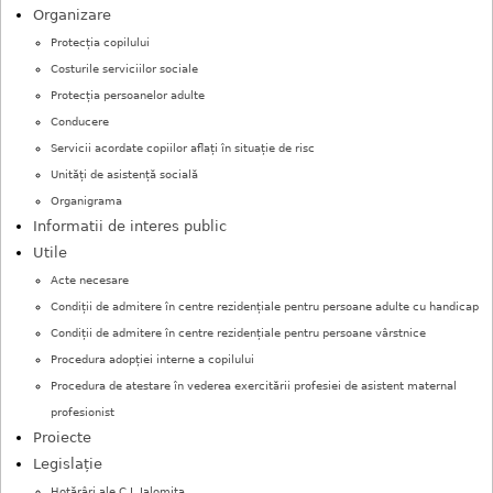
c
Organizare
i
Protecția copilului
u
Costurile serviciilor sociale
Protecția persoanelor adulte
r
Conducere
t
Servicii acordate copiilor aflați în situație de risc
Unități de asistență socială
Organigrama
Informatii de interes public
Utile
Acte necesare
Condiții de admitere în centre rezidențiale pentru persoane adulte cu handicap
Condiții de admitere în centre rezidențiale pentru persoane vârstnice
Procedura adopției interne a copilului
Procedura de atestare în vederea exercitării profesiei de asistent maternal
profesionist
Proiecte
Legislație
Hotărâri ale C.J. Ialomița