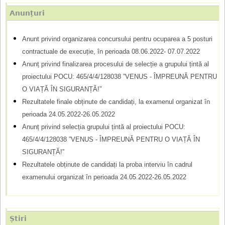
u
o
Anunțuri
t
r
a
Anunt privind organizarea concursului pentru ocuparea a 5 posturi
m
r
contractuale de execuție, în perioada 08.06.2022- 07.07.2022
e
u
Anunț privind finalizarea procesului de selecție a grupului țintă al
l
proiectului POCU: 465/4/4/128038 ”VENUS - ÎMPREUNĂ PENTRU
O VIAȚĂ ÎN SIGURANȚĂ!”
a
Rezultatele finale obținute de candidați, la examenul organizat în
r
perioada 24.05.2022-26.05.2022
d
Anunț privind selecția grupului țintă al proiectului POCU:
465/4/4/128038 ”VENUS - ÎMPREUNĂ PENTRU O VIAȚĂ ÎN
e
SIGURANȚĂ!”
c
Rezultatele obținute de candidați la proba interviu în cadrul
ă
examenului organizat în perioada 24.05.2022-26.05.2022
u
t
Știri