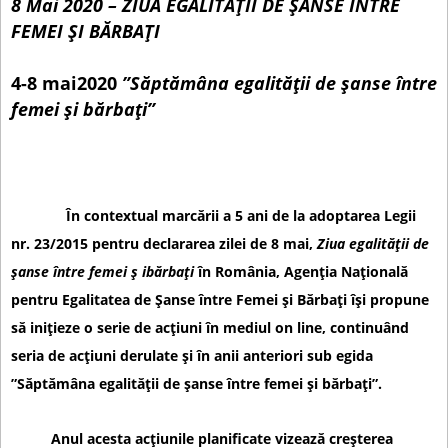
8 Mai 2020 – ZIUA EGALITĂȚII DE ȘANSE ÎNTRE
c
FEMEI ȘI BĂRBAȚI
i
u
4-8 mai2020
”Săptămâna egalității de șanse între
r
femei și bărbați”
t
În contextual marcării a 5 ani de la adoptarea Legii
nr. 23/2015 pentru declararea zilei de 8 mai,
Ziua egalității de
șanse între femei ș ibărbați
în România, Agenția Națională
pentru Egalitatea de Șanse între Femei și Bărbați își propune
să inițieze o serie de acțiuni în mediul on line, continuând
seria de acțiuni derulate și în anii anteriori sub egida
”Săptămâna egalității de șanse între femei și bărbați”.
Anul acesta acțiunile planificate vizează creșterea