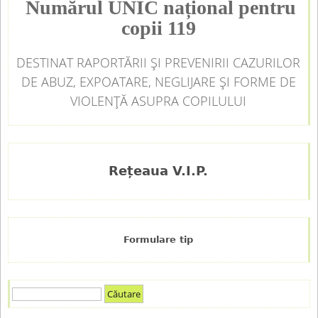
Numărul UNIC național pentru
copii 119
DESTINAT RAPORTĂRII ȘI PREVENIRII CAZURILOR
DE ABUZ, EXPOATARE, NEGLIJARE ȘI FORME DE
VIOLENȚĂ ASUPRA COPILULUI
Rețeaua V.I.P.
Formulare tip
C
F
ă