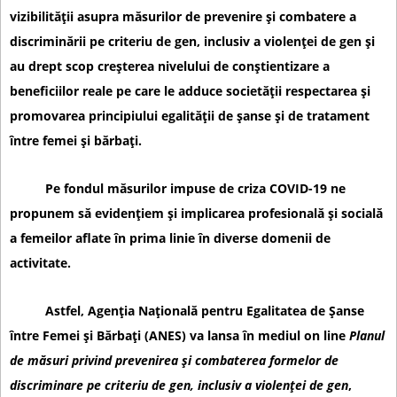
vizibilității asupra măsurilor de prevenire și combatere a
discriminării pe criteriu de gen, inclusiv a violenței de gen și
au drept scop creșterea nivelului de conștientizare a
beneficiilor reale pe care le adduce societății respectarea și
promovarea principiului egalității de șanse și de tratament
între femei și bărbați.
Pe fondul măsurilor impuse de criza COVID-19 ne
propunem să evidențiem și implicarea profesională și socială
a femeilor aflate în prima linie în diverse domenii de
activitate.
Astfel,
Agenția Națională pentru Egalitatea de Șanse
între Femei și Bărbați (ANES)
va lansa în mediul on line
Planul
de măsuri privind prevenirea și combaterea formelor de
discriminare pe criteriu de gen, inclusiv a violenței de gen
,