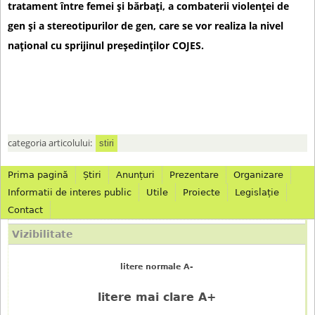
tratament între femei și bărbați, a combaterii violenței de
gen și a stereotipurilor de gen, care se vor realiza la nivel
național cu sprijinul președinților COJES.
categoria articolului:
stiri
Prima pagină
Știri
Anunțuri
Prezentare
Organizare
M
Informatii de interes public
Utile
Proiecte
Legislație
Contact
e
Vizibilitate
n
litere normale A-
i
litere mai clare A+
u