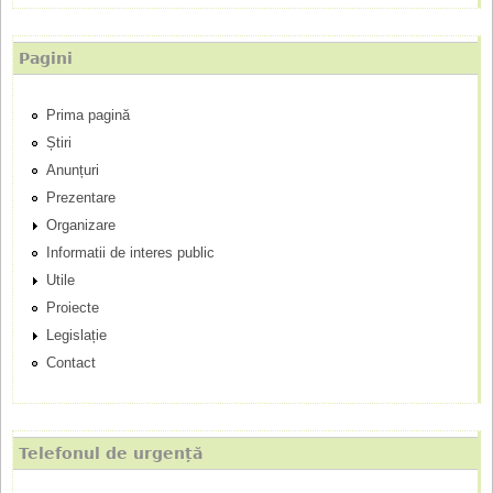
p
Pagini
r
Prima pagină
i
Știri
n
Anunțuri
Prezentare
c
Organizare
Informatii de interes public
i
Utile
p
Proiecte
Legislație
a
Contact
l
Telefonul de urgență