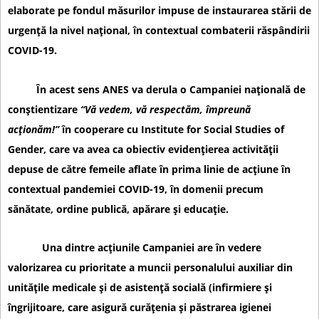
elaborate pe fondul măsurilor impuse de instaurarea stării de
urgență la nivel național, în contextual combaterii răspândirii
COVID-19.
În acest sens ANES va derula o
Campaniei națională de
conștientizare
“Vă vedem, vă respectăm, împreună
acționăm!”
în cooperare cu
Institute for Social Studies of
Gender
, care va avea ca obiectiv evidențierea activității
depuse de către femeile aflate în prima linie de acțiune în
contextual pandemiei COVID-19, în domenii precum
sănătate, ordine publică, apărare și educație.
Una dintre acțiunile Campaniei are în vedere
valorizarea cu prioritate a muncii personalului auxiliar din
unitățile medicale și de asistență socială (infirmiere și
îngrijitoare, care asigură curățenia și păstrarea igienei