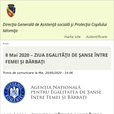
Jump to navigation
Direcția Generală de Asistență socială și Protecția Copilului
Ialomița
Harta site
Autentificare
M
Acasă
›
E
e
8 Mai 2020 – ZIUA EGALITĂȚII DE ȘANSE ÎNTRE
ş
FEMEI ȘI BĂRBAȚI
n
t
Trimis de
comunicare
la
Mie, 20/05/2020 - 14:06
i
i
u
a
l
i
s
c