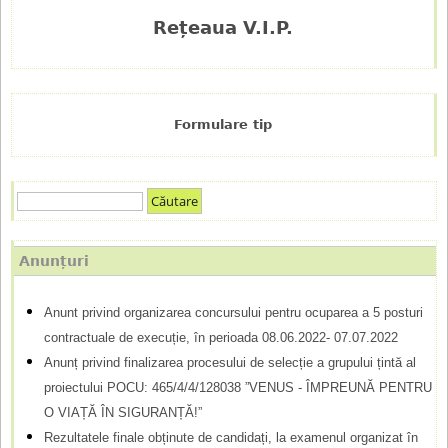
Rețeaua V.I.P.
Formulare tip
C
F
ă
u
o
Anunțuri
t
r
a
Anunt privind organizarea concursului pentru ocuparea a 5 posturi
m
r
contractuale de execuție, în perioada 08.06.2022- 07.07.2022
e
u
Anunț privind finalizarea procesului de selecție a grupului țintă al
l
proiectului POCU: 465/4/4/128038 ”VENUS - ÎMPREUNĂ PENTRU
O VIAȚĂ ÎN SIGURANȚĂ!”
a
Rezultatele finale obținute de candidați, la examenul organizat în