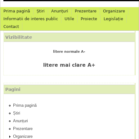
Prima pagină
Știri
Anunțuri
Prezentare
Organizare
M
Informatii de interes public
Utile
Proiecte
Legislație
Contact
e
Vizibilitate
n
litere normale A-
i
litere mai clare A+
u
p
Pagini
r
Prima pagină
i
Știri
n
Anunțuri
Prezentare
c
Organizare