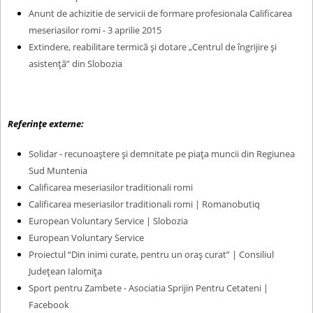
c
Anunt de achizitie de servicii de formare profesionala Calificarea
i
meseriasilor romi - 3 aprilie 2015
u
Extindere, reabilitare termică și dotare „Centrul de îngrijire și
r
asistență” din Slobozia
t
Referințe externe:
Solidar - recunoaştere şi demnitate pe piaţa muncii din Regiunea
Sud Muntenia
Calificarea meseriasilor traditionali romi
Calificarea meseriasilor traditionali romi | Romanobutiq
European Voluntary Service | Slobozia
European Voluntary Service
Proiectul “Din inimi curate, pentru un oraş curat” | Consiliul
Județean Ialomița
Sport pentru Zambete - Asociatia Sprijin Pentru Cetateni |
Facebook