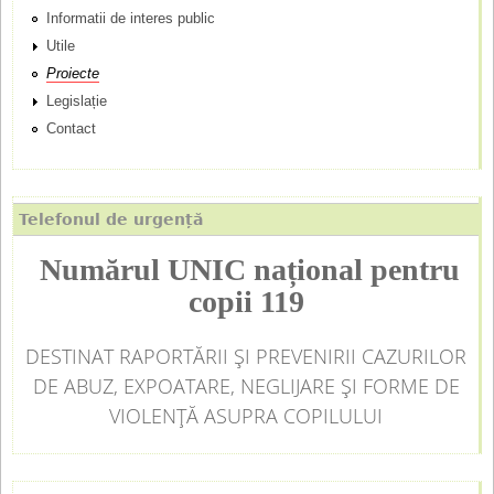
Informatii de interes public
i
Utile
p
Proiecte
Legislație
a
Contact
l
Telefonul de urgență
Numărul UNIC național pentru
copii 119
DESTINAT RAPORTĂRII ȘI PREVENIRII CAZURILOR
DE ABUZ, EXPOATARE, NEGLIJARE ȘI FORME DE
VIOLENȚĂ ASUPRA COPILULUI