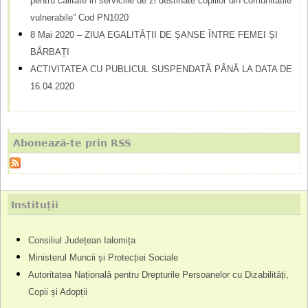
pentru calitate in serviciile de zi destinate copiilor din comunitatile
vulnerabile” Cod PN1020
8 Mai 2020 – ZIUA EGALITĂȚII DE ȘANSE ÎNTRE FEMEI ȘI
BĂRBAȚI
ACTIVITATEA CU PUBLICUL SUSPENDATĂ PÂNĂ LA DATA DE
16.04.2020
Abonează-te prin RSS
Instituții
Consiliul Județean Ialomița
Ministerul Muncii și Protecției Sociale
Autoritatea Națională pentru Drepturile Persoanelor cu Dizabilități,
Copii și Adopții