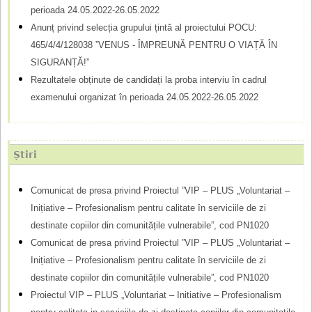
r
perioada 24.05.2022-26.05.2022
d
Anunț privind selecția grupului țintă al proiectului POCU:
465/4/4/128038 ”VENUS - ÎMPREUNĂ PENTRU O VIAȚĂ ÎN
e
SIGURANȚĂ!”
c
Rezultatele obținute de candidați la proba interviu în cadrul
ă
examenului organizat în perioada 24.05.2022-26.05.2022
u
t
Știri
a
r
Comunicat de presa privind Proiectul ”VIP – PLUS „Voluntariat –
Inițiative – Profesionalism pentru calitate în serviciile de zi
e
destinate copiilor din comunitățile vulnerabile”, cod PN1020
Comunicat de presa privind Proiectul ”VIP – PLUS „Voluntariat –
Inițiative – Profesionalism pentru calitate în serviciile de zi
destinate copiilor din comunitățile vulnerabile”, cod PN1020
Proiectul VIP – PLUS „Voluntariat – Initiative – Profesionalism