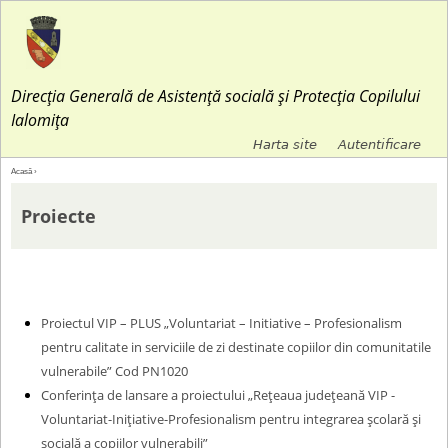
Jump to navigation
Direcția Generală de Asistență socială și Protecția Copilului
Ialomița
Harta site
Autentificare
M
Acasă
›
E
e
Proiecte
ş
n
t
i
i
Proiectul VIP – PLUS „Voluntariat – Initiative – Profesionalism
u
pentru calitate in serviciile de zi destinate copiilor din comunitatile
a
vulnerabile” Cod PN1020
l
Conferinţa de lansare a proiectului „Rețeaua județeană VIP -
i
s
Voluntariat-Inițiative-Profesionalism pentru integrarea școlară și
c
socială a copiilor vulnerabili”