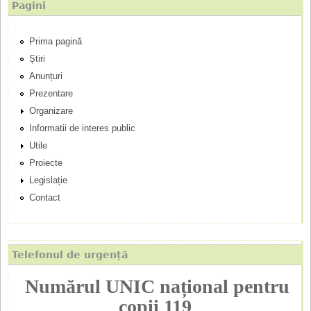
Pagini
r
Prima pagină
i
Știri
n
Anunțuri
Prezentare
c
Organizare
Informatii de interes public
i
Utile
p
Proiecte
Legislație
a
Contact
l
Telefonul de urgență
Numărul UNIC național pentru
copii 119