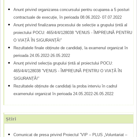
r
a
Anunt privind organizarea concursului pentru ocuparea a 5 posturi
m
r
contractuale de execuție, în perioada 08.06.2022- 07.07.2022
e
u
Anunț privind finalizarea procesului de selecție a grupului țintă al
l
proiectului POCU: 465/4/4/128038 ”VENUS - ÎMPREUNĂ PENTRU
O VIAȚĂ ÎN SIGURANȚĂ!”
a
Rezultatele finale obținute de candidați, la examenul organizat în
r
perioada 24.05.2022-26.05.2022
d
Anunț privind selecția grupului țintă al proiectului POCU:
465/4/4/128038 ”VENUS - ÎMPREUNĂ PENTRU O VIAȚĂ ÎN
e
SIGURANȚĂ!”
c
Rezultatele obținute de candidați la proba interviu în cadrul
ă
examenului organizat în perioada 24.05.2022-26.05.2022
u
t
Știri
a
r
Comunicat de presa privind Proiectul ”VIP – PLUS „Voluntariat –