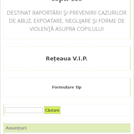
DESTINAT RAPORTĂRII ȘI PREVENIRII CAZURILOR
DE ABUZ, EXPOATARE, NEGLIJARE ȘI FORME DE
VIOLENȚĂ ASUPRA COPILULUI
Rețeaua V.I.P.
Formulare tip
C
F
ă
u
o
Anunțuri
t