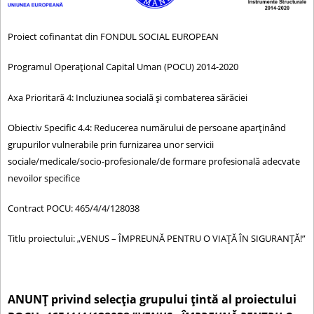
c
i
u
Proiect cofinantat din FONDUL SOCIAL EUROPEAN
r
Programul Operaţional Capital Uman (POCU) 2014-2020
t
Axa Prioritară 4: Incluziunea socială și combaterea sărăciei
Obiectiv Specific 4.4: Reducerea numărului de persoane aparținând
grupurilor vulnerabile prin furnizarea unor servicii
sociale/medicale/socio-profesionale/de formare profesională adecvate
nevoilor specifice
Contract POCU: 465/4/4/128038
Titlu proiectului: „VENUS – ÎMPREUNĂ PENTRU O VIAȚĂ ÎN SIGURANȚĂ!”
ANUNȚ privind selecția grupului țintă al proiectului