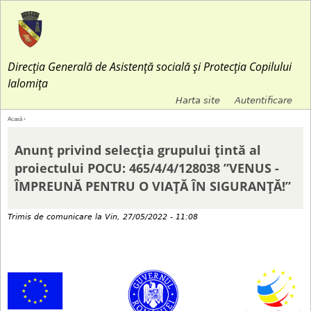
Jump to navigation
Direcția Generală de Asistență socială și Protecția Copilului
Ialomița
Harta site
Autentificare
M
Acasă
›
E
e
Anunț privind selecția grupului țintă al
ş
proiectului POCU: 465/4/4/128038 ”VENUS -
n
ÎMPREUNĂ PENTRU O VIAȚĂ ÎN SIGURANȚĂ!”
t
i
Trimis de
comunicare
la
Vin, 27/05/2022 - 11:08
i
u
a
l
i
s
c