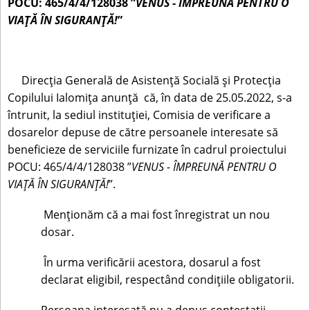
POCU: 465/4/4/128038 ”
VENUS - ÎMPREUNĂ PENTRU O
VIAȚĂ ÎN SIGURANȚĂ!
”
Direcția Generală de Asistență Socială și Protecția
Copilului Ialomița anunță că, în data de 25.05.2022, s-a
întrunit, la sediul instituției, Comisia de verificare a
dosarelor depuse de către persoanele interesate să
beneficieze de serviciile furnizate în cadrul proiectului
POCU: 465/4/4/128038 ”
VENUS - ÎMPREUNĂ PENTRU O
VIAȚĂ ÎN SIGURANȚĂ!
”.
Menționăm că a mai fost înregistrat un nou
dosar.
În urma verificării acestora, dosarul a fost
declarat eligibil, respectând condițiile obligatorii.