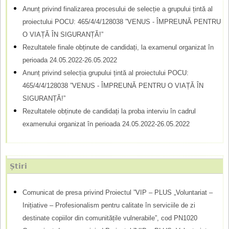
u
Anunț privind finalizarea procesului de selecție a grupului țintă al
l
proiectului POCU: 465/4/4/128038 ”VENUS - ÎMPREUNĂ PENTRU
O VIAȚĂ ÎN SIGURANȚĂ!”
a
Rezultatele finale obținute de candidați, la examenul organizat în
r
perioada 24.05.2022-26.05.2022
d
Anunț privind selecția grupului țintă al proiectului POCU:
465/4/4/128038 ”VENUS - ÎMPREUNĂ PENTRU O VIAȚĂ ÎN
e
SIGURANȚĂ!”
c
Rezultatele obținute de candidați la proba interviu în cadrul
ă
examenului organizat în perioada 24.05.2022-26.05.2022
u
t
Știri
a
r
Comunicat de presa privind Proiectul ”VIP – PLUS „Voluntariat –
Inițiative – Profesionalism pentru calitate în serviciile de zi
e
destinate copiilor din comunitățile vulnerabile”, cod PN1020