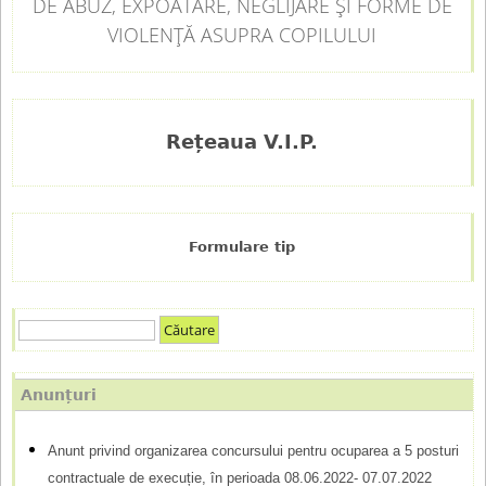
DE ABUZ, EXPOATARE, NEGLIJARE ȘI FORME DE
VIOLENȚĂ ASUPRA COPILULUI
Rețeaua V.I.P.
Formulare tip
C
F
ă
u
o
Anunțuri
t
r
a
Anunt privind organizarea concursului pentru ocuparea a 5 posturi
m
r
contractuale de execuție, în perioada 08.06.2022- 07.07.2022
e