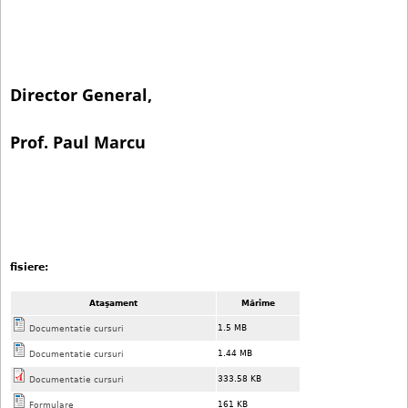
Director General,
Prof. Paul Marcu
fisiere:
Ataşament
Mărime
1.5 MB
Documentatie cursuri
1.44 MB
Documentatie cursuri
333.58 KB
Documentatie cursuri
161 KB
Formulare