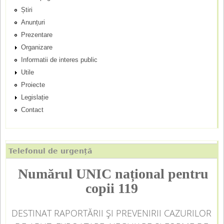
i
Știri
n
Anunțuri
Prezentare
c
Organizare
Informatii de interes public
i
Utile
p
Proiecte
Legislație
a
Contact
l
Telefonul de urgență
Numărul UNIC național pentru
copii 119
DESTINAT RAPORTĂRII ȘI PREVENIRII CAZURILOR