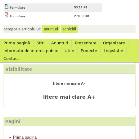
53.57 KB
Formulare
278.33 KB
Formulare
categoria articolului:
anunturi
achizitii
Prima pagină
Știri
Anunțuri
Prezentare
Organizare
M
Informatii de interes public
Utile
Proiecte
Legislație
Contact
e
Vizibilitate
n
litere normale A-
i
litere mai clare A+
u
p
Pagini
r
Prima pagină