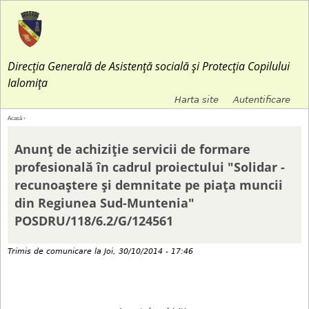
Jump to navigation
Direcția Generală de Asistență socială și Protecția Copilului
Ialomița
Harta site
Autentificare
M
Acasă
›
E
e
Anunț de achiziție servicii de formare
ş
profesională în cadrul proiectului "Solidar -
n
recunoaștere și demnitate pe piața muncii
t
din Regiunea Sud-Muntenia"
i
POSDRU/118/6.2/G/124561
i
u
a
Trimis de
comunicare
la
Joi, 30/10/2014 - 17:46
l
i
s
c