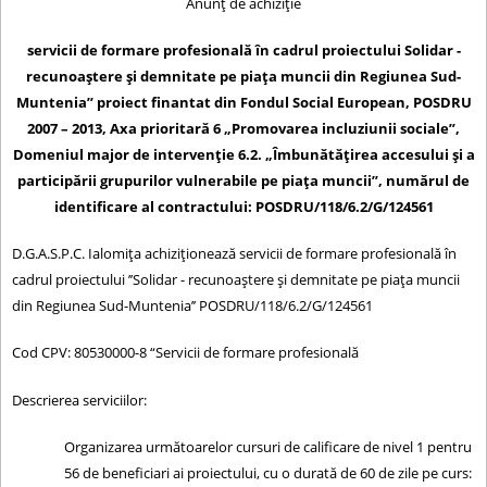
Anunț de achiziție
c
i
servicii de formare profesională în cadrul proiectului
Solidar -
u
recunoaștere și demnitate pe piața muncii din Regiunea Sud-
r
Muntenia’’
proiect finantat din Fondul Social European, POSDRU
2007 – 2013, Axa prioritară 6 „Promovarea incluziunii sociale”,
t
Domeniul major de intervenţie 6.2. „Îmbunătăţirea accesului şi a
participării grupurilor vulnerabile pe piaţa muncii”, numărul de
identificare al contractului:
POSDRU/118/6.2/G/124561
D.G.A.S.P.C. Ialomiţa achiziţionează servicii de formare profesională în
cadrul proiectului ’’Solidar - recunoaștere și demnitate pe piața muncii
din Regiunea Sud-Muntenia’’ POSDRU/118/6.2/G/124561
Cod CPV: 80530000-8 “Servicii de formare profesională
Descrierea serviciilor:
Organizarea următoarelor cursuri de calificare de nivel 1 pentru
56 de beneficiari ai proiectului, cu o durată de 60 de zile pe curs: