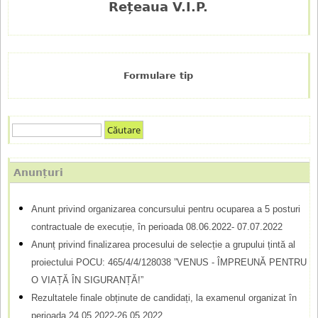
Rețeaua V.I.P.
Formulare tip
C
F
ă
u
o
Anunțuri
t
r
a
Anunt privind organizarea concursului pentru ocuparea a 5 posturi
m
r
contractuale de execuție, în perioada 08.06.2022- 07.07.2022
e
u
Anunț privind finalizarea procesului de selecție a grupului țintă al
l
proiectului POCU: 465/4/4/128038 ”VENUS - ÎMPREUNĂ PENTRU
O VIAȚĂ ÎN SIGURANȚĂ!”
a
Rezultatele finale obținute de candidați, la examenul organizat în
r
perioada 24.05.2022-26.05.2022