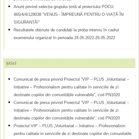
d
Anunț privind selecția grupului țintă al proiectului POCU:
465/4/4/128038 ”VENUS - ÎMPREUNĂ PENTRU O VIAȚĂ ÎN
e
SIGURANȚĂ!”
c
Rezultatele obținute de candidați la proba interviu în cadrul
ă
examenului organizat în perioada 24.05.2022-26.05.2022
u
t
Știri
a
r
Comunicat de presa privind Proiectul ”VIP – PLUS „Voluntariat –
Inițiative – Profesionalism pentru calitate în serviciile de zi
e
destinate copiilor din comunitățile vulnerabile”, cod PN1020
Comunicat de presa privind Proiectul ”VIP – PLUS „Voluntariat –
Inițiative – Profesionalism pentru calitate în serviciile de zi
destinate copiilor din comunitățile vulnerabile”, cod PN1020
Proiectul VIP – PLUS „Voluntariat – Initiative – Profesionalism
pentru calitate in serviciile de zi destinate copiilor din comunitatile