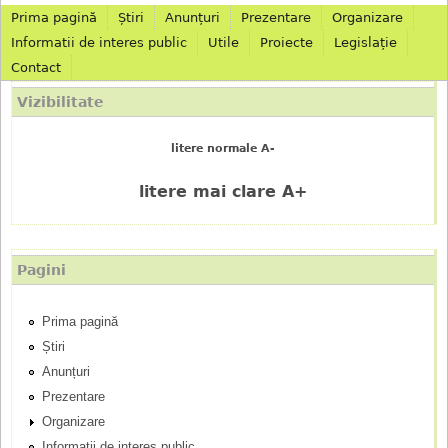
Prima pagină
Știri
Anunțuri
Prezentare
Organizare
M
Informatii de interes public
Utile
Proiecte
Legislație
Contact
e
Vizibilitate
n
litere normale A-
i
litere mai clare A+
u
p
Pagini
r
Prima pagină
i
Știri
n
Anunțuri
Prezentare
c
Organizare
Informatii de interes public