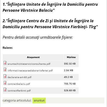
c
1."Înființare Unitate de Îngrijire la Domiciliu pentru
i
Persoane Vârstnice Balaciu"
u
2."Înființare Centru de Zi și Unitate de Îngrijire la
r
Domiciliu pentru Persoane Vârstnice Fierbinți- Tîrg"
t
Pentru detalii accesați următoarele fișiere:
fisiere:
Ataşament
Mărime
592.32 KB
anuntachizitieserviciiconsultanta.pdf
2.04 MB
informatiinecesareelaborariiofertei.pdf
49.2 KB
declaratie-art-60.pdf
705.75 KB
contractbalaciu.pdf
526.68 KB
contractfierbinti.pdf
categoria articolului:
anunturi