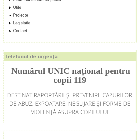
i
Utile
p
Proiecte
Legislație
a
Contact
l
Telefonul de urgență
Numărul UNIC național pentru
copii 119
DESTINAT RAPORTĂRII ȘI PREVENIRII CAZURILOR
DE ABUZ, EXPOATARE, NEGLIJARE ȘI FORME DE
VIOLENȚĂ ASUPRA COPILULUI