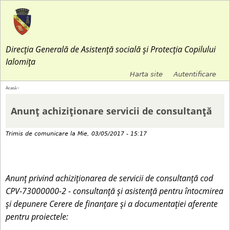
Jump to navigation
Direcția Generală de Asistență socială și Protecția Copilului
Ialomița
Harta site
Autentificare
M
Acasă
›
E
e
Anunț achiziționare servicii de consultanță
ş
n
Trimis de
comunicare
la
Mie, 03/05/2017 - 15:17
t
i
i
u
Anunț privind achiziționarea de servicii de consultanță cod
a
CPV-73000000-2 - consultanță și asistență pentru întocmirea
l
și depunere Cerere de finanțare și a documentației aferente
i
s
pentru proiectele:
c