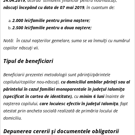
24.04.2019,
acordă stimulent financiar pentru nou-născuți,
c
născuți începând cu data de 07 mai 2019
, în cuantum de:
i
u
2.000 lei/familie pentru prima naștere;
r
2.500 lei/familie pentru a doua naștere;
t
Notă: În cazul nașterilor gemelare, suma se va înmulți cu numărul
copiilor născuți vii.
Tipul de beneficiari
Beneficiarii prezentei metodologii sunt părinții/părintele
copilului/copiilor nou-născuți,
cu domiciliul ambilor părinți sau al
părintelui în cazul familiei monoparentale în județul Ialomița
(specificat în cartea de identitate),
cu
minim 6 luni
înainte de
nașterea copilului,
care locuiesc efectiv în județul Ialomița
, fapt
atestat prin ancheta socială realizată de primăria locului de
domiciliu.
Depunerea cererii și documentele obligatorii