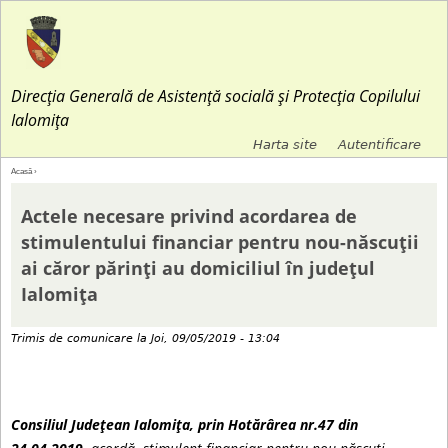
Jump to navigation
Direcția Generală de Asistență socială și Protecția Copilului
Ialomița
Harta site
Autentificare
M
Acasă
›
E
e
Actele necesare privind acordarea de
ş
stimulentului financiar pentru nou-născuții
n
ai căror părinți au domiciliul în județul
t
Ialomița
i
i
u
Trimis de
comunicare
la
Joi, 09/05/2019 - 13:04
a
l
i
s
Consiliul Județean Ialomița, prin Hotărârea nr.47 din
c