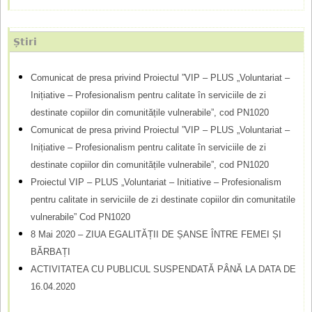
u
t
Știri
a
r
Comunicat de presa privind Proiectul ”VIP – PLUS „Voluntariat –
Inițiative – Profesionalism pentru calitate în serviciile de zi
e
destinate copiilor din comunitățile vulnerabile”, cod PN1020
Comunicat de presa privind Proiectul ”VIP – PLUS „Voluntariat –
Inițiative – Profesionalism pentru calitate în serviciile de zi
destinate copiilor din comunitățile vulnerabile”, cod PN1020
Proiectul VIP – PLUS „Voluntariat – Initiative – Profesionalism
pentru calitate in serviciile de zi destinate copiilor din comunitatile
vulnerabile” Cod PN1020
8 Mai 2020 – ZIUA EGALITĂȚII DE ȘANSE ÎNTRE FEMEI ȘI
BĂRBAȚI
ACTIVITATEA CU PUBLICUL SUSPENDATĂ PÂNĂ LA DATA DE
16.04.2020