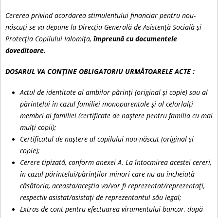
Cererea privind acordarea stimulentului financiar pentru nou-
născuți se va depune la Direcția Generală de Asistență Socială și
Protecția Copilului Ialomița,
împreună cu documentele
doveditoare.
DOSARUL VA CONȚINE OBLIGATORIU URMĂTOARELE ACTE :
Actul de identitate al ambilor părinți (original și copie) sau al
părintelui în cazul familiei monoparentale și al celorlalți
membri ai familiei (certificate de naștere pentru familia cu mai
mulți copii);
Certificatul de naștere al copilului nou-născut (original și
copie);
Cerere tipizată, conform anexei A. La întocmirea acestei cereri,
în cazul părintelui/părinților minori care nu au încheiată
căsătoria, aceasta/aceștia va/vor fi reprezentat/reprezentați,
respectiv asistat/asistați de reprezentantul său legal;
Extras de cont pentru efectuarea viramentului bancar, după