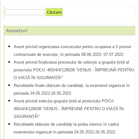
C
F
ă
u
o
Anunțuri
t
r
a
Anunt privind organizarea concursului pentru ocuparea a 5 posturi
m
r
contractuale de execuție, în perioada 08.06.2022- 07.07.2022
e
u
Anunț privind finalizarea procesului de selecție a grupului țintă al
l
proiectului POCU: 465/4/4/128038 ”VENUS - ÎMPREUNĂ PENTRU
O VIAȚĂ ÎN SIGURANȚĂ!”
a
Rezultatele finale obținute de candidați, la examenul organizat în
r
perioada 24.05.2022-26.05.2022
d
Anunț privind selecția grupului țintă al proiectului POCU:
465/4/4/128038 ”VENUS - ÎMPREUNĂ PENTRU O VIAȚĂ ÎN
e
SIGURANȚĂ!”
c
Rezultatele obținute de candidați la proba interviu în cadrul
ă
examenului organizat în perioada 24.05.2022-26.05.2022