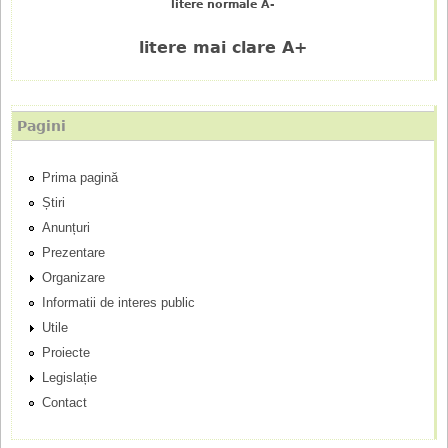
litere normale A-
i
litere mai clare A+
u
p
Pagini
r
Prima pagină
i
Știri
n
Anunțuri
Prezentare
c
Organizare
Informatii de interes public
i
Utile
p
Proiecte
Legislație
a
Contact
l