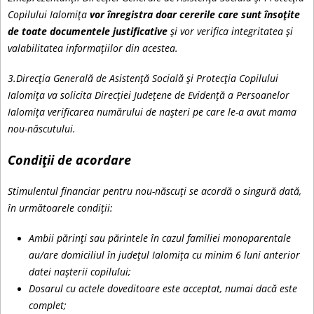
Copilului Ialomița
vor înregistra doar cererile care sunt însoțite
de toate documentele justificative
și vor verifica integritatea și
valabilitatea informațiilor din acestea.
3.Direcția Generală de Asistență Socială și Protecția Copilului
Ialomița va solicita Direcției Județene de Evidență a Persoanelor
Ialomița verificarea numărului de nașteri pe care le-a avut mama
nou-născutului.
Condiții de acordare
Stimulentul financiar pentru nou-născuți se acordă o singură dată,
în următoarele condiții:
Ambii părinți sau părintele în cazul familiei monoparentale
au/are domiciliul în județul Ialomița cu minim 6 luni anterior
datei nașterii copilului;
Dosarul cu actele doveditoare este acceptat, numai dacă este
complet;