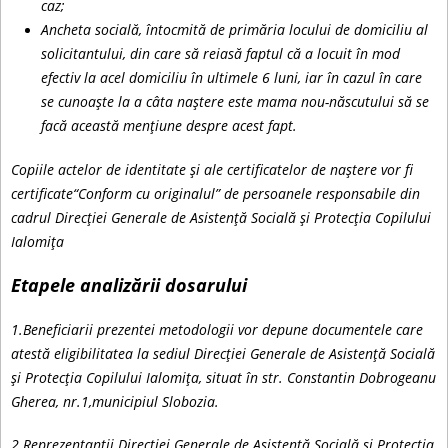
caz;
Ancheta socială, întocmită de primăria locului de domiciliu al
solicitantului, din care să reiasă faptul că a locuit în mod
efectiv la acel domiciliu în ultimele 6 luni, iar în cazul în care
se cunoaște la a câta naștere este mama nou-născutului să se
facă această mențiune despre acest fapt.
Copiile actelor de identitate și ale certificatelor de naștere vor fi
certificate“Conform cu originalul” de persoanele responsabile din
cadrul Direcției Generale de Asistență Socială și Protecția Copilului
Ialomița
Etapele analizării dosarului
1.Beneficiarii prezentei metodologii vor depune documentele care
atestă eligibilitatea la sediul Direcției Generale de Asistență Socială
și Protecția Copilului Ialomița, situat în str. Constantin Dobrogeanu
Gherea, nr.1,municipiul Slobozia.
2.Reprezentanții Direcției Generale de Asistență Socială și Protecția