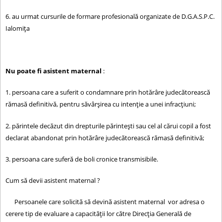
6. au urmat cursurile de formare profesională organizate de D.G.A.S.P.C.
Ialomița
Nu poate fi asistent maternal
:
1. persoana care a suferit o condamnare prin hotărâre judecătorească
rămasă definitivă, pentru săvârşirea cu intenţie a unei infracţiuni;
2. părintele decăzut din drepturile părinteşti sau cel al cărui copil a fost
declarat abandonat prin hotărâre judecătorească rămasă definitivă;
3. persoana care suferă de boli cronice transmisibile.
Cum să devii asistent maternal ?
Persoanele care solicită să devină asistent maternal vor adresa o
cerere tip de evaluare a capacităţii lor către Direcţia Generală de