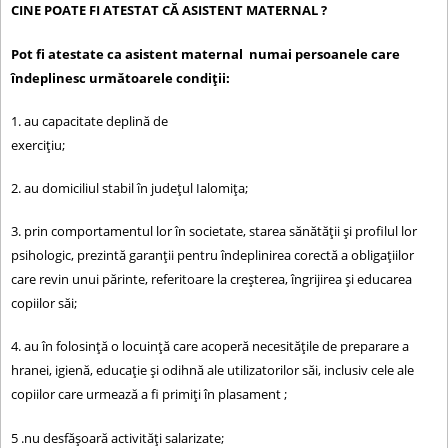
CINE POATE FI ATESTAT CĂ ASISTENT MATERNAL ?
Pot fi atestate ca asistent maternal numai persoanele care
îndeplinesc următoarele condiţii:
1. au capacitate deplină de
exerciţiu;
2. au domiciliul stabil în județul Ialomița;
3. prin comportamentul lor în societate, starea sănătăţii şi profilul lor
psihologic, prezintă garanţii pentru îndeplinirea corectă a obligaţiilor
care revin unui părinte, referitoare la creşterea, îngrijirea şi educarea
copiilor săi;
4. au în folosinţă o locuinţă care acoperă necesităţile de preparare a
hranei, igienă, educaţie şi odihnă ale utilizatorilor săi, inclusiv cele ale
copiilor care urmează a fi primiţi în plasament ;
5 .nu desfăşoară activităţi salarizate;