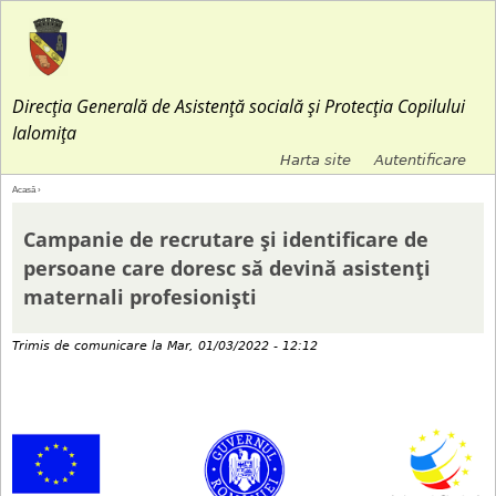
Jump to navigation
Direcția Generală de Asistență socială și Protecția Copilului
Ialomița
Harta site
Autentificare
M
Acasă
›
E
e
Campanie de recrutare și identificare de
ş
persoane care doresc să devină asistenți
n
maternali profesioniști
t
i
Trimis de
comunicare
la
Mar, 01/03/2022 - 12:12
i
u
a
l
i
s
c