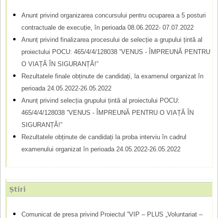
r
a
Anunt privind organizarea concursului pentru ocuparea a 5 posturi
m
r
contractuale de execuție, în perioada 08.06.2022- 07.07.2022
e
u
Anunț privind finalizarea procesului de selecție a grupului țintă al
l
proiectului POCU: 465/4/4/128038 ”VENUS - ÎMPREUNĂ PENTRU
O VIAȚĂ ÎN SIGURANȚĂ!”
a
Rezultatele finale obținute de candidați, la examenul organizat în
r
perioada 24.05.2022-26.05.2022
d
Anunț privind selecția grupului țintă al proiectului POCU:
465/4/4/128038 ”VENUS - ÎMPREUNĂ PENTRU O VIAȚĂ ÎN
e
SIGURANȚĂ!”
c
Rezultatele obținute de candidați la proba interviu în cadrul
ă
examenului organizat în perioada 24.05.2022-26.05.2022
u
t
Știri
a
r
Comunicat de presa privind Proiectul ”VIP – PLUS „Voluntariat –