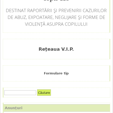
DESTINAT RAPORTĂRII ȘI PREVENIRII CAZURILOR
DE ABUZ, EXPOATARE, NEGLIJARE ȘI FORME DE
VIOLENȚĂ ASUPRA COPILULUI
Rețeaua V.I.P.
Formulare tip
C
F
ă
u
o
Anunțuri
t