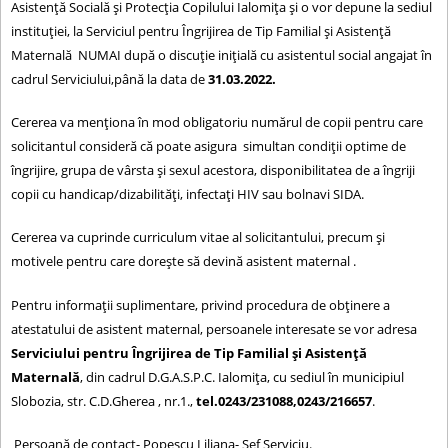
Asistenţă Socială şi Protecţia Copilului Ialomița şi o vor depune la sediul
instituţiei, la Serviciul pentru Îngrijirea de Tip Familial și Asistență
Maternală NUMAI după o discuţie iniţială cu asistentul social angajat în
cadrul Serviciului,până la data de
31.03.2022.
Cererea va menţiona în mod obligatoriu numărul de copii pentru care
solicitantul consideră că poate asigura simultan condiţii optime de
îngrijire, grupa de vârsta şi sexul acestora, disponibilitatea de a îngriji
copii cu handicap/dizabilităţi, infectaţi HIV sau bolnavi SIDA.
Cererea va cuprinde curriculum vitae al solicitantului, precum şi
motivele pentru care doreşte să devină asistent maternal .
Pentru informații suplimentare, privind procedura de obținere a
atestatului de asistent maternal, persoanele interesate se vor adresa
Serviciului pentru Îngrijirea de Tip Familial și Asistență
Maternală
, din cadrul D.G.A.S.P.C. Ialomița, cu sediul în municipiul
Slobozia, str. C.D.Gherea , nr.1.,
tel.0243/231088,0243/216657
.
Persoană de contact- Popescu Liliana- Șef Serviciu.