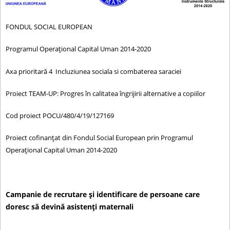
c
i
u
FONDUL SOCIAL EUROPEAN
r
Programul Operaţional Capital Uman 2014-2020
t
Axa prioritară 4 Incluziunea sociala si combaterea saraciei
Proiect TEAM-UP: Progres în calitatea îngrijirii alternative a copiilor
Cod proiect POCU/480/4/19/127169
Proiect cofinanțat din Fondul Social European prin Programul
Operațional Capital Uman 2014-2020
Campanie de recrutare și identificare de persoane care
doresc să devină asistenți maternali