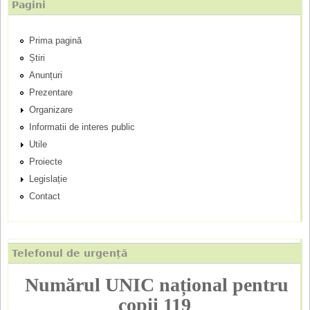
Pagini
r
Prima pagină
i
Știri
n
Anunțuri
Prezentare
c
Organizare
Informatii de interes public
i
Utile
p
Proiecte
Legislație
a
Contact
l
Telefonul de urgență
Numărul UNIC național pentru
copii 119