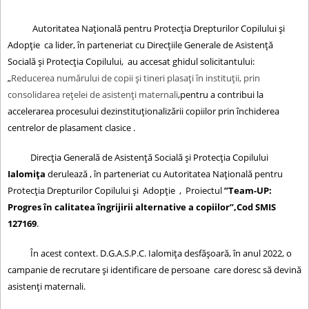
Autoritatea Națională pentru Protecția Drepturilor Copilului și
Adopție ca lider, în parteneriat cu Direcțiile Generale de Asistență
Socială și Protecția Copilului, au accesat ghidul solicitantului:
„
Reducerea numărului de copii și tineri plasați în instituții, prin
consolidarea rețelei de asistenți maternali
,pentru a contribui la
accelerarea procesului dezinstituționalizării copiilor prin închiderea
centrelor de plasament clasice .
Direcţia Generală de Asistenţă Socială şi Protecţia Copilului
Ialomiţa
derulează , în parteneriat cu Autoritatea Națională pentru
Protecția Drepturilor Copilului și Adopție , Proiectul
”Team-UP:
Progres în calitatea îngrijirii alternative a copiilor”,Cod SMIS
127169
.
În acest context. D.G.A.S.P.C. Ialomița desfășoară, în anul 2022, o
campanie de recrutare și identificare de persoane care doresc să devină
asistenți maternali.