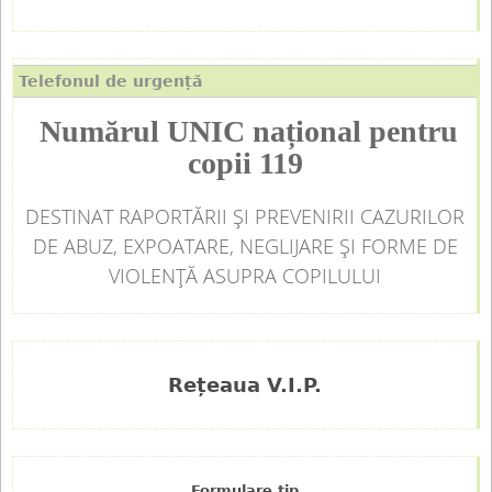
l
Telefonul de urgență
Numărul UNIC național pentru
copii 119
DESTINAT RAPORTĂRII ȘI PREVENIRII CAZURILOR
DE ABUZ, EXPOATARE, NEGLIJARE ȘI FORME DE
VIOLENȚĂ ASUPRA COPILULUI
Rețeaua V.I.P.
Formulare tip