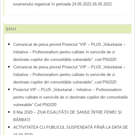
ă
examenului organizat în perioada 24.05.2022-26.05.2022
u
t
Știri
a
r
Comunicat de presa privind Proiectul ”VIP – PLUS „Voluntariat –
Inițiative – Profesionalism pentru calitate în serviciile de zi
e
destinate copiilor din comunitățile vulnerabile”, cod PN1020
Comunicat de presa privind Proiectul ”VIP – PLUS „Voluntariat –
Inițiative – Profesionalism pentru calitate în serviciile de zi
destinate copiilor din comunitățile vulnerabile”, cod PN1020
Proiectul VIP – PLUS „Voluntariat – Initiative – Profesionalism
pentru calitate in serviciile de zi destinate copiilor din comunitatile
vulnerabile” Cod PN1020
8 Mai 2020 – ZIUA EGALITĂȚII DE ȘANSE ÎNTRE FEMEI ȘI
BĂRBAȚI
ACTIVITATEA CU PUBLICUL SUSPENDATĂ PÂNĂ LA DATA DE
16.04.2020