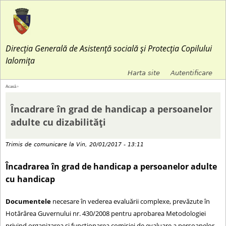
Jump to navigation
Direcția Generală de Asistență socială și Protecția Copilului
Ialomița
Harta site
Autentificare
M
Acasă
›
E
e
Încadrare în grad de handicap a persoanelor
ş
adulte cu dizabilități
n
t
Trimis de
comunicare
la
Vin, 20/01/2017 - 13:11
i
i
Încadrarea în grad de handicap a persoanelor adulte
u
cu handicap
a
l
Documentele
necesare în vederea evaluării complexe, prevăzute în
i
s
Hotărârea Guvernului nr. 430/2008 pentru aprobarea Metodologiei
c
privind organizarea şi funcţionarea comisiei de evaluare a persoanelor