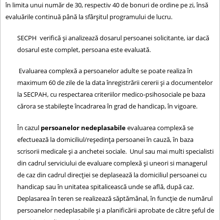
în limita unui număr de 30, respectiv 40 de bonuri de ordine pe zi, însă
evaluările continuă până la sfârşitul programului de lucru.
SECPH verifică şi analizează dosarul persoanei solicitante, iar dacă
dosarul este complet, persoana este evaluată.
Evaluarea complexă a persoanelor adulte se poate realiza în
maximum 60 de zile de la data înregistrării cererii şi a documentelor
la SECPAH, cu respectarea criteriilor medico-psihosociale pe baza
cărora se stabileşte încadrarea în grad de handicap, în vigoare.
În cazul
persoanelor nedeplasabile
evaluarea complexă se
efectuează la domiciliul/reşedinţa persoanei în cauză, în baza
scrisorii medicale şi a anchetei sociale. Unul sau mai multi specialisti
din cadrul serviciului de evaluare complexă şi uneori si managerul
de caz din cadrul direcţiei se deplasează la domiciliul persoanei cu
handicap sau în unitatea spitalicească unde se află, după caz.
Deplasarea în teren se realizează săptămânal, în funcţie de numărul
persoanelor nedeplasabile şi a planificării aprobate de către şeful de