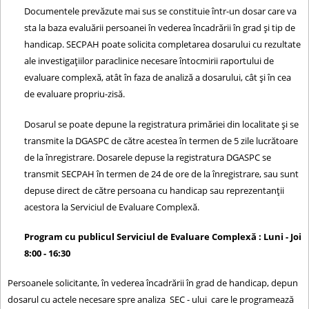
Documentele prevăzute mai sus se constituie într-un dosar care va
sta la baza evaluării persoanei în vederea încadrării în grad şi tip de
handicap. SECPAH poate solicita completarea dosarului cu rezultate
ale investigaţiilor paraclinice necesare întocmirii raportului de
evaluare complexă, atât în faza de analiză a dosarului, cât şi în cea
de evaluare propriu-zisă.
Dosarul se poate depune la registratura primăriei din localitate şi se
transmite la DGASPC de către acestea în termen de 5 zile lucrătoare
de la înregistrare. Dosarele depuse la registratura DGASPC se
transmit SECPAH în termen de 24 de ore de la înregistrare, sau sunt
depuse direct de către persoana cu handicap sau reprezentanţii
acestora la Serviciul de Evaluare Complexă.
Program cu publicul Serviciul de Evaluare Complexă : Luni - Joi
8:00 - 16:30
Persoanele solicitante, în vederea încadrării în grad de handicap, depun
dosarul cu actele necesare spre analiza SEC - ului care le programează