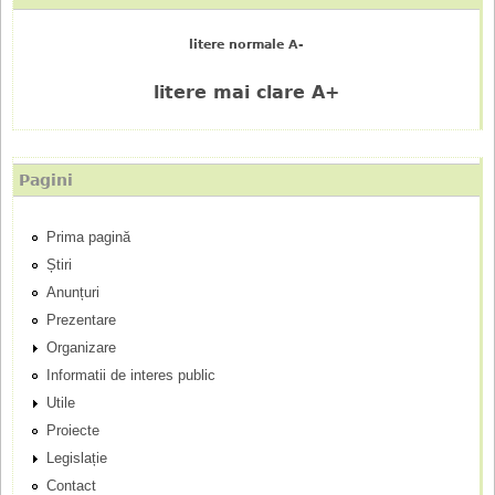
n
litere normale A-
i
litere mai clare A+
u
p
Pagini
r
Prima pagină
i
Știri
n
Anunțuri
Prezentare
c
Organizare
Informatii de interes public
i
Utile
p
Proiecte
Legislație
a
Contact