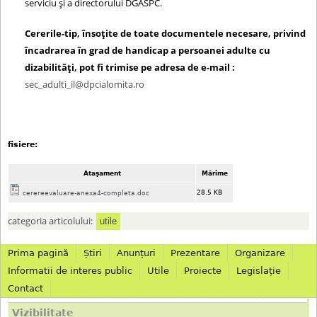
serviciu şi a directorului DGASPC.
Cererile-tip, însoțite de toate documentele necesare, privind
încadrarea în grad de handicap a persoanei adulte cu
dizabilități, pot fi trimise pe adresa de e-mail :
sec_adulti_il@dpcialomita.ro
fisiere:
Ataşament
Mărime
28.5 KB
cerereevaluare-anexa4-completa.doc
categoria articolului:
utile
Prima pagină
Știri
Anunțuri
Prezentare
Organizare
M
Informatii de interes public
Utile
Proiecte
Legislație
Contact
e
Vizibilitate