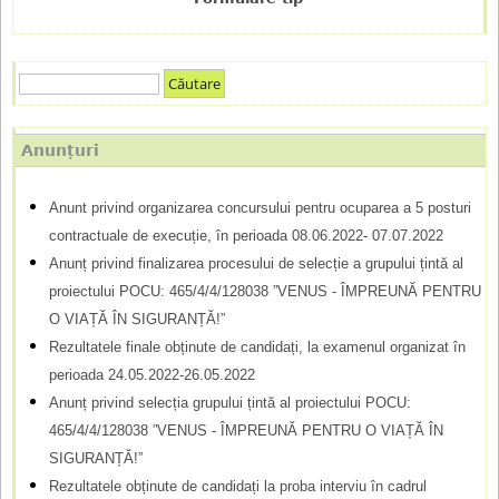
C
F
ă
u
o
Anunțuri
t
r
a
Anunt privind organizarea concursului pentru ocuparea a 5 posturi
m
r
contractuale de execuție, în perioada 08.06.2022- 07.07.2022
e
u
Anunț privind finalizarea procesului de selecție a grupului țintă al
l
proiectului POCU: 465/4/4/128038 ”VENUS - ÎMPREUNĂ PENTRU
O VIAȚĂ ÎN SIGURANȚĂ!”
a
Rezultatele finale obținute de candidați, la examenul organizat în
r
perioada 24.05.2022-26.05.2022
d
Anunț privind selecția grupului țintă al proiectului POCU:
465/4/4/128038 ”VENUS - ÎMPREUNĂ PENTRU O VIAȚĂ ÎN
e
SIGURANȚĂ!”
c
Rezultatele obținute de candidați la proba interviu în cadrul