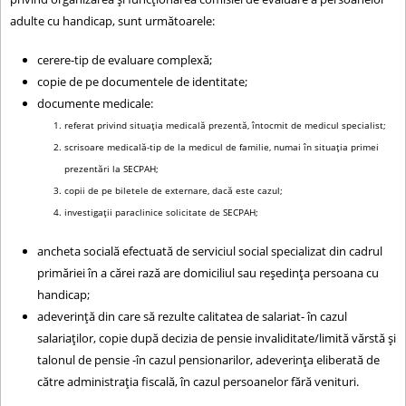
c
adulte cu handicap, sunt următoarele:
i
u
cerere-tip de evaluare complexă;
copie de pe documentele de identitate;
r
documente medicale:
t
referat privind situaţia medicală prezentă, întocmit de medicul specialist;
scrisoare medicală-tip de la medicul de familie, numai în situaţia primei
prezentări la SECPAH;
copii de pe biletele de externare, dacă este cazul;
investigaţii paraclinice solicitate de SECPAH;
ancheta socială efectuată de serviciul social specializat din cadrul
primăriei în a cărei rază are domiciliul sau reşedinţa persoana cu
handicap;
adeverinţă din care să rezulte calitatea de salariat- în cazul
salariaţilor, copie după decizia de pensie invaliditate/limită vărstă şi
talonul de pensie -în cazul pensionarilor, adeverinţa eliberată de
către administrația fiscală, în cazul persoanelor fără venituri.